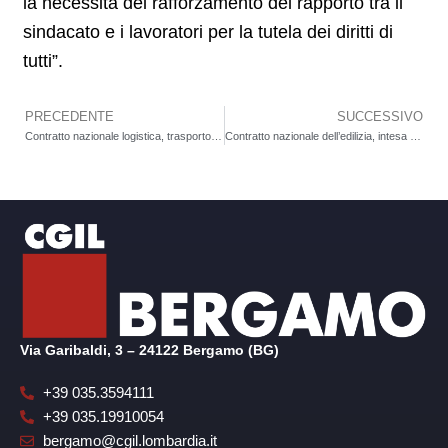
la necessità del rafforzamento del rapporto tra il
sindacato e i lavoratori per la tutela dei diritti di
tutti”.
PRECEDENTE
SUCCESSIVO
Precedente
Contratto nazionale logistica, trasporto merci e spedizione, ipotesi di accordo approvata dai lavoratori. La nota di Sala, FILT-CGIL Bergamo
Contratto nazionale dell’edilizia, intesa sul rinnovo. Raggiunto l’accordo sulla parte salariale, aumento in busta paga di 180 euro al primo livello
Via Garibaldi, 3 – 24122 Bergamo (BG)
+39 035.3594111
+39 035.19910054
bergamo@cgil.lombardia.it