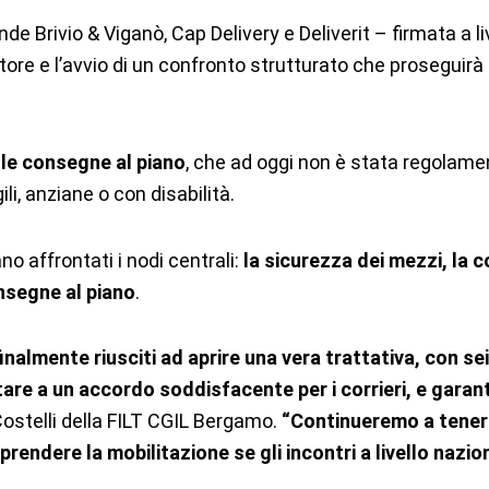
iende Brivio & Viganò, Cap Delivery e Deliverit – firmata a
re e l’avvio di un confronto strutturato che proseguirà fi
lle consegne al piano
, che ad oggi non è stata regolamen
i, anziane o con disabilità.
o affrontati i nodi centrali:
la sicurezza dei mezzi, la c
nsegne al piano
.
almente riusciti ad aprire una vera trattativa, con sei 
re a un accordo soddisfacente per i corrieri, e garant
 Costelli della FILT CGIL Bergamo.
“Continueremo a tenere 
iprendere la mobilitazione se gli incontri a livello nazi