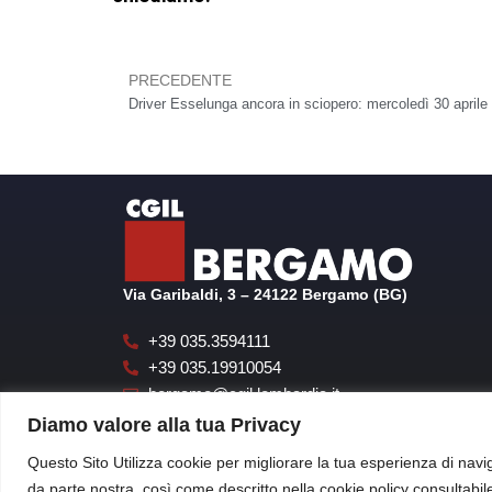
PRECEDENTE
Precedente
Via Garibaldi, 3 – 24122 Bergamo (BG)
+39 035.3594111
+39 035.19910054
bergamo@cgil.lombardia.it
cgilbgsegreteria@pecgil.it
Diamo valore alla tua Privacy
Questo Sito Utilizza cookie per migliorare la tua esperienza di navig
da parte nostra, così come descritto nella cookie policy consultabi
CGIL di Bergam