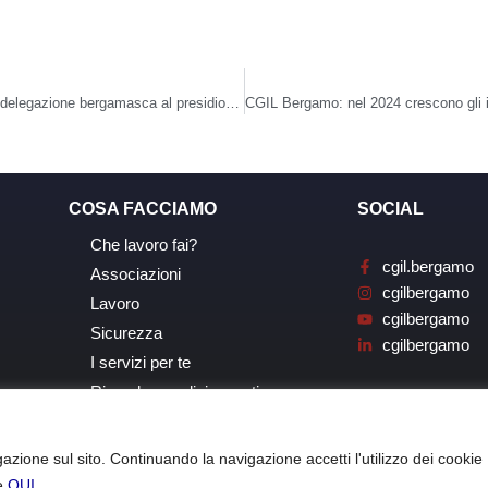
Driver Esselunga ancora in sciopero: mercoledì 30 aprile delegazione bergamasca al presidio davanti alla sede legale. La FILT CGIL Bergamo: “Esselunga non può continuare a nascondersi, servono risposte e responsabilità”
COSA FACCIAMO
SOCIAL
Che lavoro fai?
cgil.bergamo
Associazioni
cgilbergamo
Lavoro
cgilbergamo
Sicurezza
cgilbergamo
I servizi per te
Ricerche, analisi, eventi
azione sul sito. Continuando la navigazione accetti l'utilizzo dei cookie
le
QUI
.
o – Copyright © 2021 | C.F: 80020770162 |
Privacy Policy
|