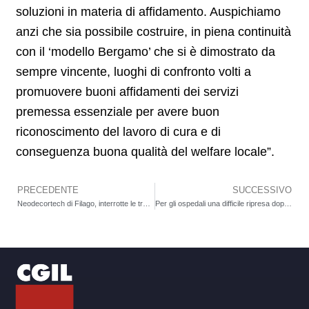
soluzioni in materia di affidamento. Auspichiamo
anzi che sia possibile costruire, in piena continuità
con il ‘modello Bergamo’ che si è dimostrato da
sempre vincente, luoghi di confronto volti a
promuovere buoni affidamenti dei servizi
premessa essenziale per avere buon
riconoscimento del lavoro di cura e di
conseguenza buona qualità del welfare locale”.
PRECEDENTE
SUCCESSIVO
Precedente
Neodecortech di Filago, interrotte le trattative per il premio. Blocco degli straordinari. “Non escludiamo lo sciopero”
Per gli ospedali una difficile ripresa dopo la crisi COVID. Analisi dei dati del rapporto SDO (schede di dimissione ospedaliera) nazionale e dei dati provinciali. Solo 4 ospedali bergamaschi hanno recuperato i dati ante COVID