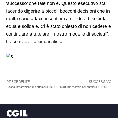
‘successo’ che tale non è. Questo esecutivo sta
facendo digerire a piccoli bocconi decisioni che in
realtà sono attacchi continui a un’idea di società
equa e solidale. Ci è stato chiesto di non cedere e
continuare a tutelare il nostro modello di società”,
ha concluso la sindacalista.
PRECEDENTE
SUCCESSIVO
Precedente
Cassa integrazione di settembre 2024. A settembre 1,6 milioni di ore autorizzate, +281% rispetto ad agosto; in aumento soprattutto la cassa ordinaria (+620%)
Infortunio mortale nel cantiere TEB a Ponteranica. Perde la vita un uomo di 44 anni. “Era in subappalto e in somministrazione”