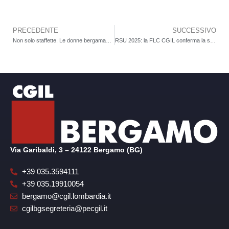
PRECEDENTE
SUCCESSIVO
Precedente
Non solo staffette. Le donne bergamasche nella Resistenza e nel sindacato. Mostra all’Archivio del Lavoro di Sesto San Giovanni
RSU 2025: la FLC CGIL conferma la sua rappresentanza in provincia di Bergamo. Seconda organizzazione nel comparto istruzione e ricerca, prima all’Università di Bergamo e nelle scuole superiori
Via Garibaldi, 3 – 24122 Bergamo (BG)
+39 035.3594111
+39 035.19910054
bergamo@cgil.lombardia.it
cgilbgsegreteria@pecgil.it