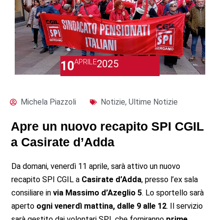
APRILE
2025
10
Michela Piazzoli
Notizie
,
Ultime Notizie
Apre un nuovo recapito SPI CGIL
a Casirate d’Adda
Da domani, venerdì 11 aprile, sarà attivo un nuovo
recapito SPI CGIL a
Casirate d’Adda
, presso l’ex sala
consiliare in
via Massimo d’Azeglio 5
. Lo sportello sarà
aperto
ogni venerdì mattina, dalle 9 alle 12
. Il servizio
sarà gestito dai volontari SPI, che forniranno
prime