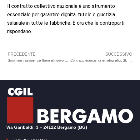
Il contratto collettivo nazionale è uno strumento
essenziale per garantire dignità, tutele e giustizia
salariale in tutte le fabbriche. È ora che le controparti
rispondano.
PRECEDENTE
SUCCESSIVO
Precedente
Somministrazione: via libera al nuovo contratto nazionale
Contratto esercizi cinematografici, Slc Cgil non firma: “Così si precarizza il lavoro, non lo si valorizza”
Via Garibaldi, 3 – 24122 Bergamo (BG)