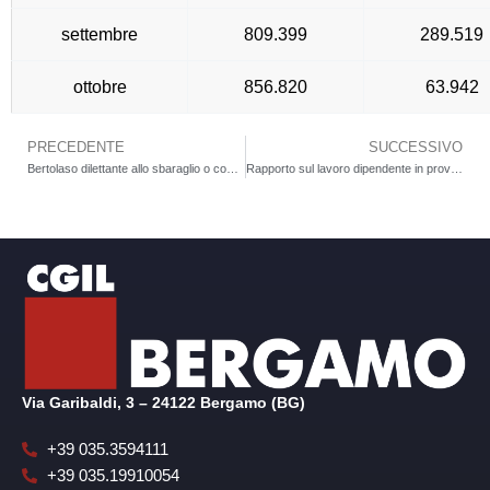
settembre
809.399
289.519
ottobre
856.820
63.942
PRECEDENTE
SUCCESSIVO
Precedente
Bertolaso dilettante allo sbaraglio o consapevole distruttore?
Rapporto sul lavoro dipendente in provincia di Bergamo del terzo trimestre 2023. Sintesi e commento
Via Garibaldi, 3 – 24122 Bergamo (BG)
+39 035.3594111
+39 035.19910054