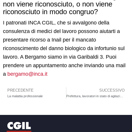
non viene riconosciuto, o non viene
riconosciuto in modo congruo?
I patronati INCA CGIL, che si avvalgono della
consulenza di medici del lavoro possono aiutarti a
presentare ricorso a Inail per il mancato
riconoscimento del danno biologico da infortunio sul
lavoro. A Bergamo siamo in via Garibaldi 3. Puoi
prendere un appuntamento anche inviando una mail
a
bergamo@inca.it
PRECEDENTE
SUCCESSIVO
Precedente
La malattia professionale
Prefettura, lavoratori in stato di agitazione per carenza di personale, straordinari e situazione in via Zelasco