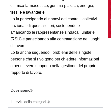
chimico-farmaceutico, gomma-plastica, energia,
tessile e lavanderie.
Lo fa partecipando ai rinnovi dei contratti collettivi
nazionali di questi settori, sostenendo e
affiancando le rappresentanze sindacali unitarie
S
(RSU) e partecipando alla contrattazione nei luoghi
a
n
di lavoro.
i
Lo fa anche seguendo i problemi delle singole
t
persone che si rivolgono per chiedere informazioni
à
o per ricevere supporto nella gestione del proprio
e
rapporto di lavoro.
a
p
p
Dove siamo
a
l
I servizi della categoria
t
i