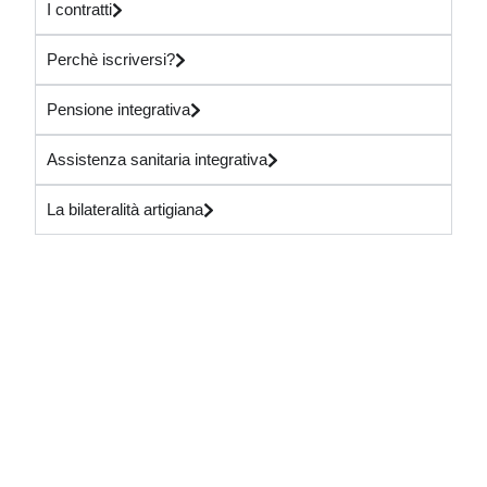
I contratti
,
a
Perchè iscriversi?
l
v
Pensione integrativa
i
a
Assistenza sanitaria integrativa
l
a
La bilateralità artigiana
r
a
c
c
o
l
t
a
f
i
r