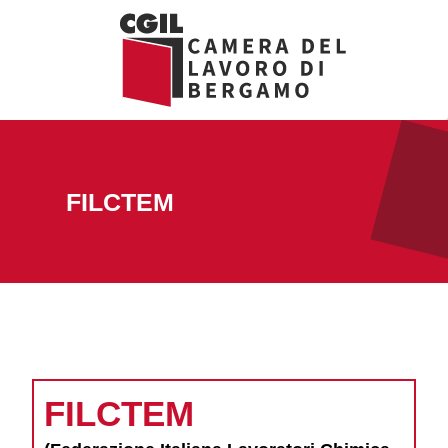
Vai
al
contenuto
FILCTEM
FILCTEM