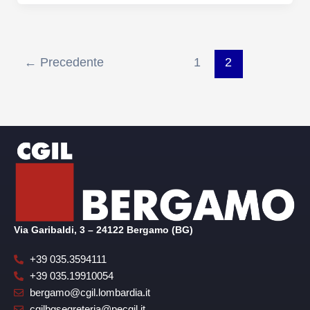
←
Precedente
1
2
Via Garibaldi, 3 – 24122 Bergamo (BG)
+39 035.3594111
+39 035.19910054
bergamo@cgil.lombardia.it
cgilbgsegreteria@pecgil.it