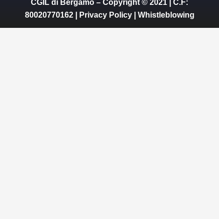
CGIL di Bergamo – Copyright © 2021 | C.F:
80020770162 |
Privacy Policy
|
Whistleblowing